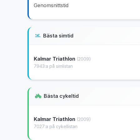
Genomsnittstid
Bästa simtid
Kalmar Triathlon
(2009)
7943:a på simlistan
Bästa cykeltid
Kalmar Triathlon
(2009)
7027:a på cykellistan