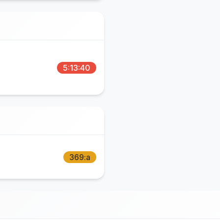
5:13:40
369:a