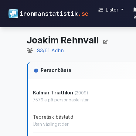
Listor
ironmanstatistik
.se
Joakim Rehnvall
S3/61 Adbn
Personbästa
Kalmar Triathlon
(2009)
7579:a på personbästalistan
Teoretisk bästatid
Utan växlingstider