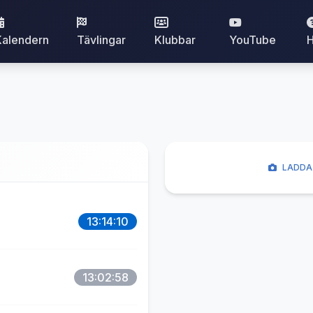
Kalendern
Tävlingar
Klubbar
YouTube
H
LADDA 
13:14:10
13:02:58