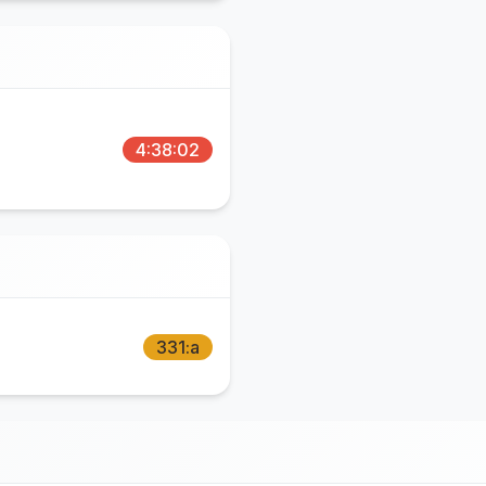
4:38:02
331:a