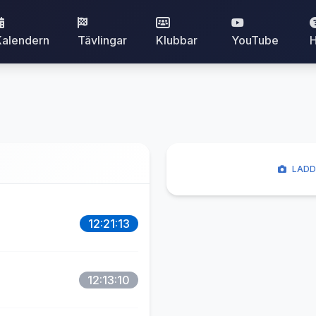
Kalendern
Tävlingar
Klubbar
YouTube
H
LADD
12:21:13
12:13:10