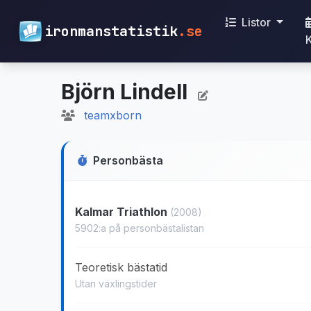
Listor
ironmanstatistik
.se
Björn Lindell
teamxborn
Personbästa
Kalmar Triathlon
(2008)
5902:a på personbästalistan
Teoretisk bästatid
Utan växlingstider