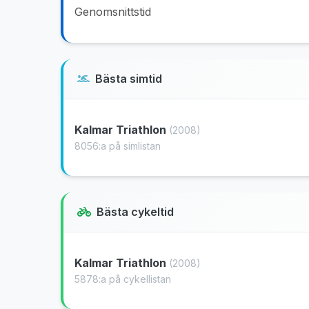
Genomsnittstid
Bästa simtid
Kalmar Triathlon
(2008)
8056:a på simlistan
Bästa cykeltid
Kalmar Triathlon
(2008)
5878:a på cykellistan