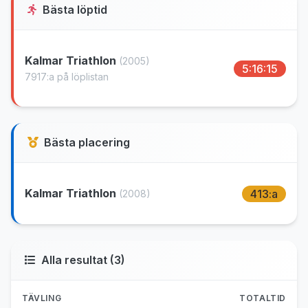
Bästa löptid
Kalmar Triathlon
(2005)
5:16:15
7917:a på löplistan
Bästa placering
Kalmar Triathlon
413:a
(2008)
Alla resultat (3)
TÄVLING
TOTALTID