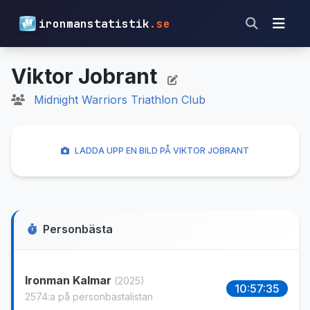
ironmanstatistik
.se
Viktor Jobrant
Midnight Warriors Triathlon Club
LADDA UPP EN BILD PÅ VIKTOR JOBRANT
Personbästa
Ironman Kalmar
(2025)
10:57:35
2574:a på personbästalistan