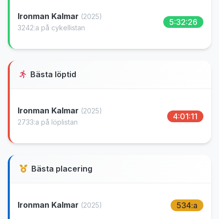
Ironman Kalmar
(2025)
5:32:26
3242:a på cykellistan
Bästa löptid
Ironman Kalmar
(2025)
4:01:11
2733:a på löplistan
Bästa placering
Ironman Kalmar
534:a
(2025)