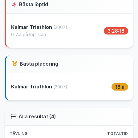
Bästa löptid
Kalmar Triathlon
(2007)
3:28:18
617:a på löplistan
Bästa placering
Kalmar Triathlon
18:a
(2007)
Alla resultat (4)
TÄVLING
TOTALTID