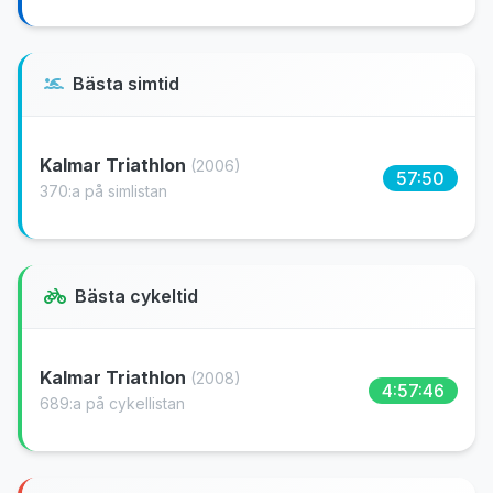
Bästa simtid
Kalmar Triathlon
(2006)
57:50
370:a på simlistan
Bästa cykeltid
Kalmar Triathlon
(2008)
4:57:46
689:a på cykellistan