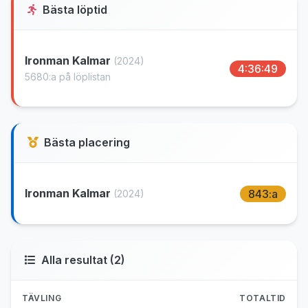
Bästa löptid
Ironman Kalmar
(2024)
4:36:49
5680:a på löplistan
Bästa placering
Ironman Kalmar
843:a
(2024)
Alla resultat (2)
TÄVLING
TOTALTID