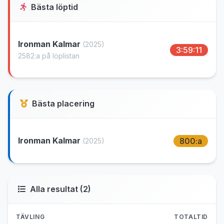
Bästa löptid
Ironman Kalmar
(2025)
3:59:11
2582:a på löplistan
Bästa placering
Ironman Kalmar
800:a
(2025)
Alla resultat (2)
TÄVLING
TOTALTID