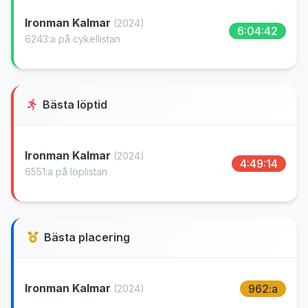
Ironman Kalmar
(2024)
6:04:42
6243:a på cykellistan
Bästa löptid
Ironman Kalmar
(2024)
4:49:14
6551:a på löplistan
Bästa placering
Ironman Kalmar
962:a
(2024)