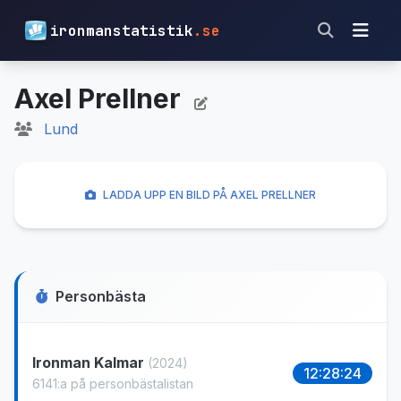
ironmanstatistik
.se
Axel Prellner
Lund
LADDA UPP EN BILD PÅ AXEL PRELLNER
Personbästa
Ironman Kalmar
(2024)
12:28:24
6141:a på personbästalistan