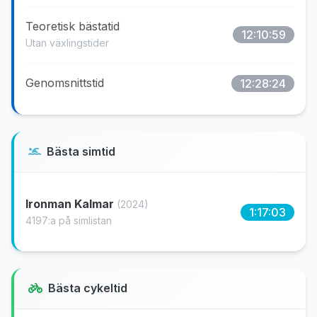
Teoretisk bästatid
12:10:59
Utan växlingstider
Genomsnittstid
12:28:24
Bästa simtid
Ironman Kalmar
(2024)
1:17:03
4197:a på simlistan
Bästa cykeltid