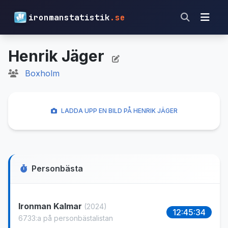
ironmanstatistik
.se
Henrik Jäger
Boxholm
LADDA UPP EN BILD PÅ HENRIK JÄGER
Personbästa
Ironman Kalmar
(2024)
12:45:34
6733:a på personbästalistan