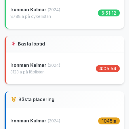
Ironman Kalmar
(2024)
6:51:12
8788:a på cykellistan
Bästa löptid
Ironman Kalmar
(2024)
4:05:54
3123:a på löplistan
Bästa placering
Ironman Kalmar
1045:a
(2024)