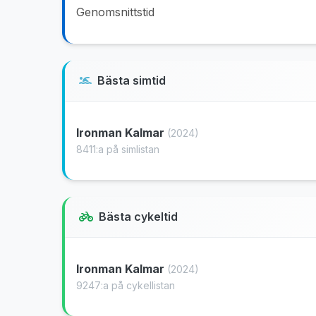
Genomsnittstid
Bästa simtid
Ironman Kalmar
(2024)
8411:a på simlistan
Bästa cykeltid
Ironman Kalmar
(2024)
9247:a på cykellistan