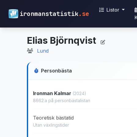
Listor
ironmanstatistik
.se
Elias Björnqvist
Lund
Personbästa
Ironman Kalmar
(2024)
8662:a på personbästalistan
Teoretisk bästatid
Utan växlingstider