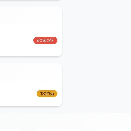
4:54:27
1321:a