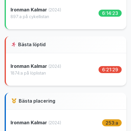
Ironman Kalmar
(2024)
6:14:23
897:a på cykellistan
Bästa löptid
Ironman Kalmar
(2024)
6:21:29
1874:a på löplistan
Bästa placering
Ironman Kalmar
253:a
(2024)