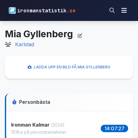
ironmanstatistik
.se
Mia Gyllenberg
Karlstad
LADDA UPP EN BILD PÅ MIA GYLLENBERG
Personbästa
Ironman Kalmar
(2024)
14:07:27
1516:a på personbästalistan