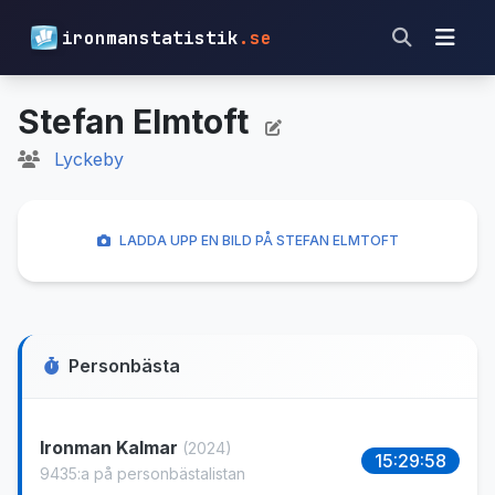
ironmanstatistik
.se
Stefan Elmtoft
Lyckeby
LADDA UPP EN BILD PÅ STEFAN ELMTOFT
Personbästa
Ironman Kalmar
(2024)
15:29:58
9435:a på personbästalistan