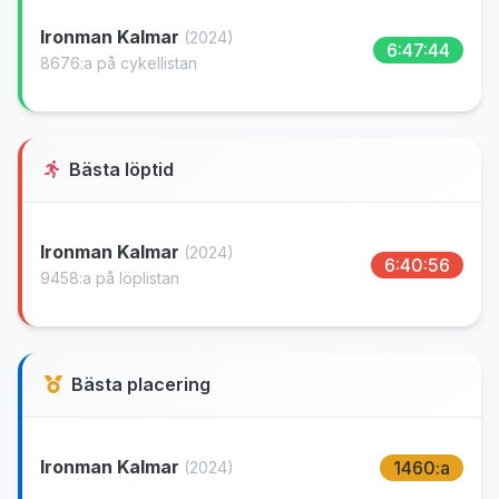
Ironman Kalmar
(2024)
6:47:44
8676:a på cykellistan
Bästa löptid
Ironman Kalmar
(2024)
6:40:56
9458:a på löplistan
Bästa placering
Ironman Kalmar
1460:a
(2024)