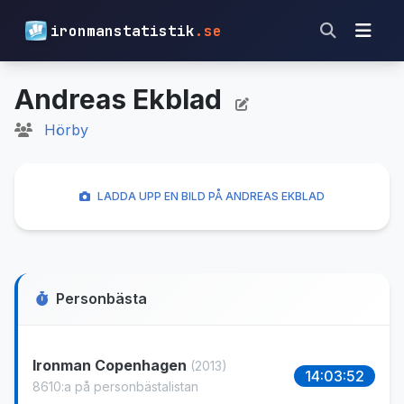
ironmanstatistik
.se
Andreas Ekblad
Hörby
LADDA UPP EN BILD PÅ ANDREAS EKBLAD
Personbästa
Ironman Copenhagen
(2013)
14:03:52
8610:a på personbästalistan