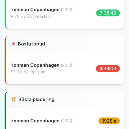
Ironman Copenhagen
(2013)
7:08:49
9179:a på cykellistan
Bästa löptid
Ironman Copenhagen
(2013)
4:36:03
5619:a på löplistan
Bästa placering
Ironman Copenhagen
1928:a
(2013)