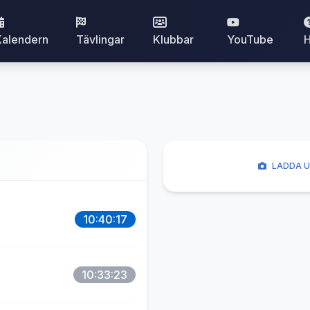
Kalendern
Tävlingar
Klubbar
YouTube
H
LADDA U
10:40:17
10:33:23