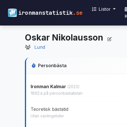
Listor
ironmanstatistik
.se
Oskar Nikolausson
Lund
Personbästa
Ironman Kalmar
(2023)
1892:a på personbästalistan
Teoretisk bästatid
Utan växlingstider