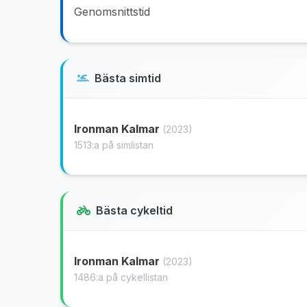
Genomsnittstid
Bästa simtid
Ironman Kalmar
(2023)
1513:a på simlistan
Bästa cykeltid
Ironman Kalmar
(2023)
1486:a på cykellistan