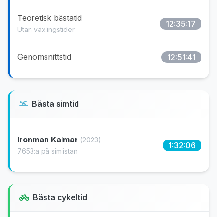
Teoretisk bästatid
12:35:17
Utan växlingstider
Genomsnittstid
12:51:41
Bästa simtid
Ironman Kalmar
(2023)
1:32:06
7653:a på simlistan
Bästa cykeltid