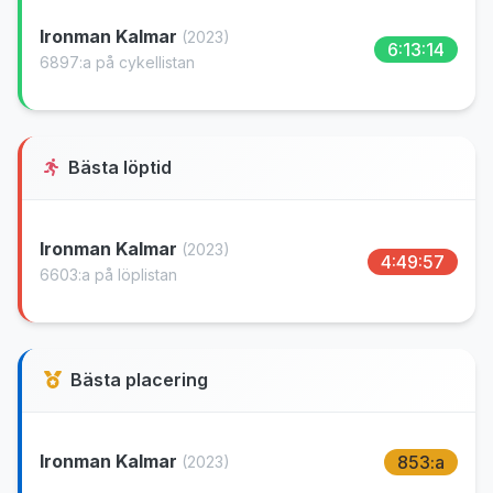
Ironman Kalmar
(2023)
6:13:14
6897:a på cykellistan
Bästa löptid
Ironman Kalmar
(2023)
4:49:57
6603:a på löplistan
Bästa placering
Ironman Kalmar
853:a
(2023)