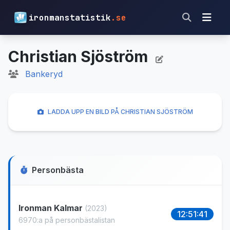
ironmanstatistik
.se
Christian Sjöström
Bankeryd
LADDA UPP EN BILD PÅ CHRISTIAN SJÖSTRÖM
Personbästa
Ironman Kalmar
(2023)
12:51:41
6970:a på personbästalistan