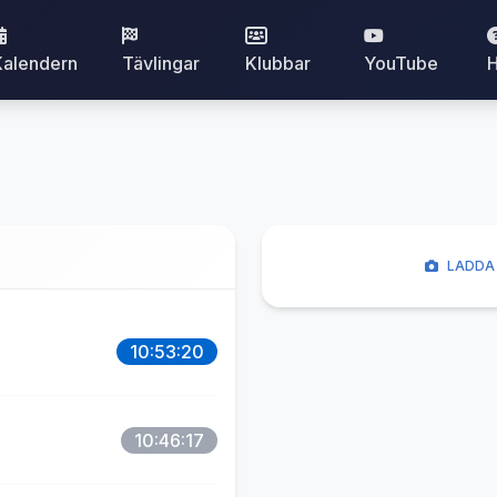
Kalendern
Tävlingar
Klubbar
YouTube
H
LADDA 
10:53:20
10:46:17