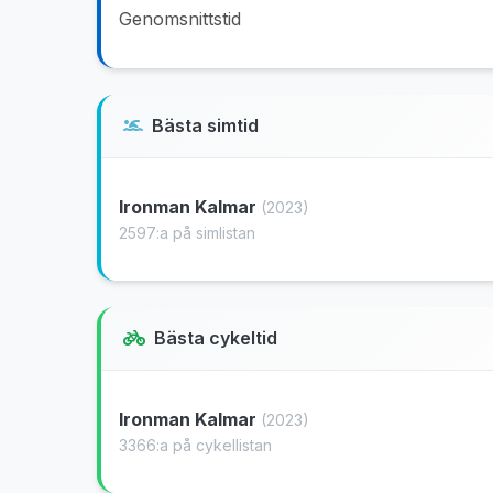
Genomsnittstid
Bästa simtid
Ironman Kalmar
(2023)
2597:a på simlistan
Bästa cykeltid
Ironman Kalmar
(2023)
3366:a på cykellistan