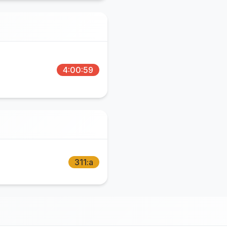
4:00:59
311:a