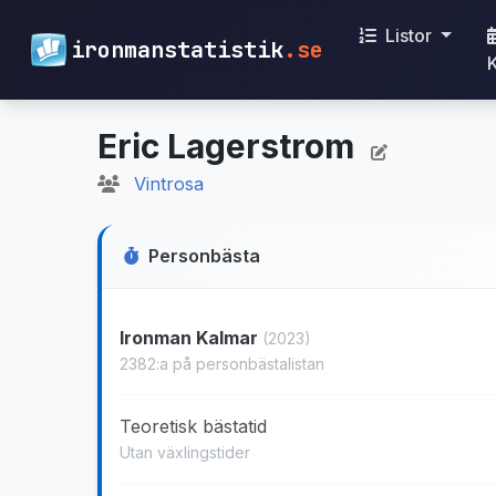
Listor
ironmanstatistik
.se
Eric Lagerstrom
Vintrosa
Personbästa
Ironman Kalmar
(2023)
2382:a på personbästalistan
Teoretisk bästatid
Utan växlingstider