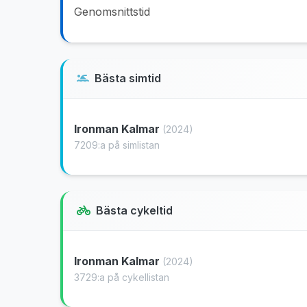
Genomsnittstid
Bästa simtid
Ironman Kalmar
(2024)
7209:a på simlistan
Bästa cykeltid
Ironman Kalmar
(2024)
3729:a på cykellistan