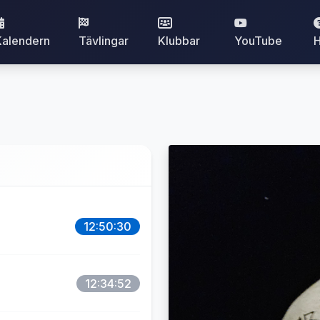
Kalendern
Tävlingar
Klubbar
YouTube
H
12:50:30
12:34:52