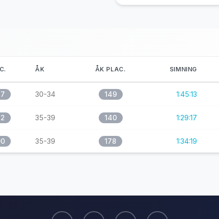
C.
ÅK
ÅK PLAC.
SIMNING
27
30-34
149
1:45:13
72
35-39
140
1:29:17
90
35-39
178
1:34:19