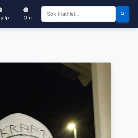
jälp
Om