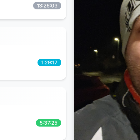
13:26:03
1:29:17
5:37:25