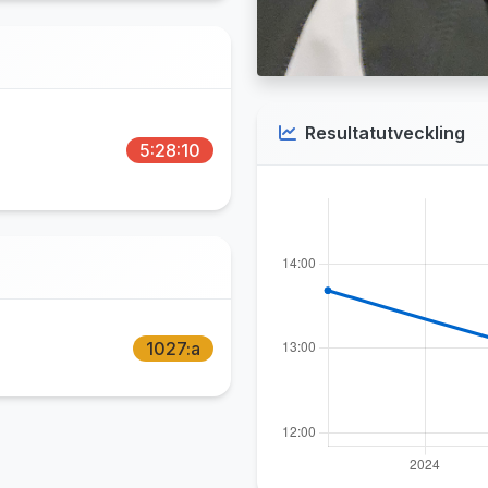
Resultatutveckling
5:28:10
1027:a