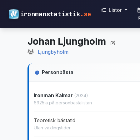
Listor
ironmanstatistik
.se
Johan Ljungholm
Ljungbyholm
Personbästa
Ironman Kalmar
(2024)
6925:a på personbästalistan
Teoretisk bästatid
Utan växlingstider