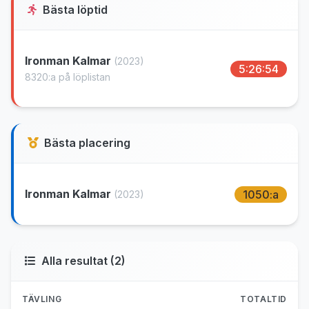
Bästa löptid
Ironman Kalmar
(2023)
5:26:54
8320:a på löplistan
Bästa placering
Ironman Kalmar
1050:a
(2023)
Alla resultat (2)
TÄVLING
TOTALTID