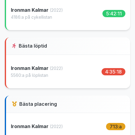
Ironman Kalmar
(2022)
5:42:11
4186:a på cykellistan
Bästa löptid
Ironman Kalmar
(2022)
4:35:18
5560:a på löplistan
Bästa placering
Ironman Kalmar
713:a
(2022)