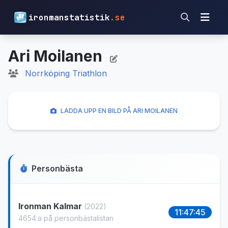
ironmanstatistik
.se
Ari Moilanen
Norrköping Triathlon
LADDA UPP EN BILD PÅ ARI MOILANEN
Personbästa
Ironman Kalmar
(2022)
11:47:45
4654:a på personbästalistan