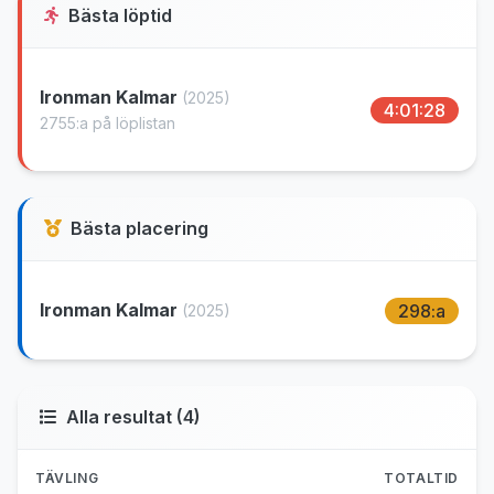
Bästa löptid
Ironman Kalmar
(2025)
4:01:28
2755:a på löplistan
Bästa placering
Ironman Kalmar
298:a
(2025)
Alla resultat (4)
TÄVLING
TOTALTID