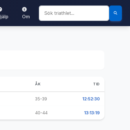
jälp
Om
ÅK
TID
35-39
12:52:30
40-44
13:13:19