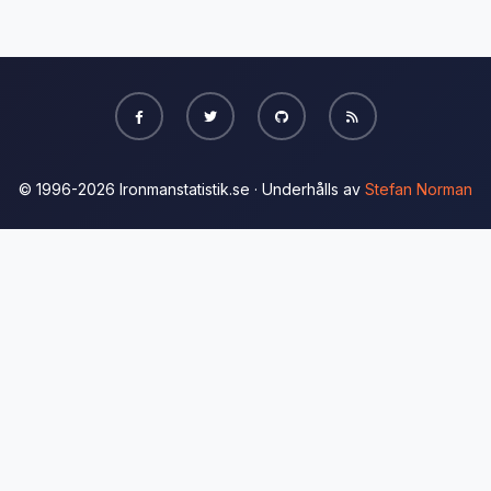
© 1996-2026 Ironmanstatistik.se · Underhålls av
Stefan Norman