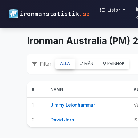
Listor
ironmanstatistik
.se
Ironman Australia (PM) 2
Filter:
ALLA
MÄN
KVINNOR
#
NAMN
K
1
Jimmy Lejonhammar
Vä
2
David Jern
IS