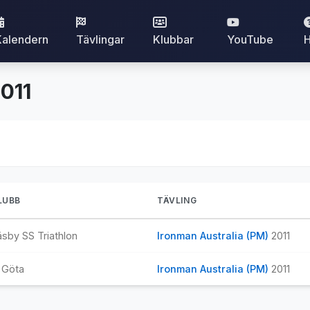
Kalendern
Tävlingar
Klubbar
YouTube
H
011
LUBB
TÄVLING
sby SS Triathlon
Ironman Australia (PM)
2011
 Göta
Ironman Australia (PM)
2011