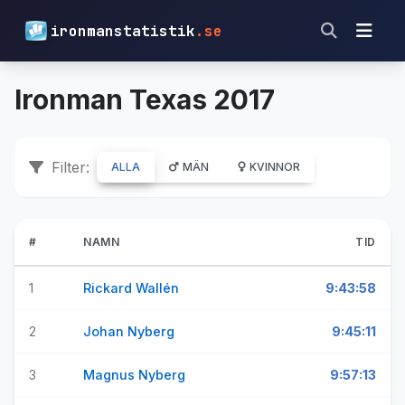
ironmanstatistik
.se
Ironman Texas 2017
Filter:
ALLA
MÄN
KVINNOR
#
NAMN
TID
1
Rickard Wallén
9:43:58
2
Johan Nyberg
9:45:11
3
Magnus Nyberg
9:57:13