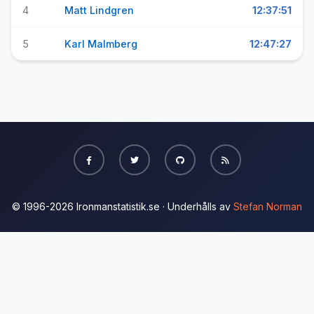
4
Matt Lindgren
12:37:51
5
Karl Malmberg
12:47:27
© 1996-2026 Ironmanstatistik.se · Underhålls av
Stefan Norman