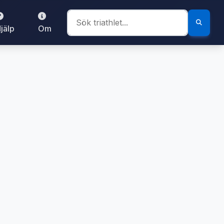
jälp
Om