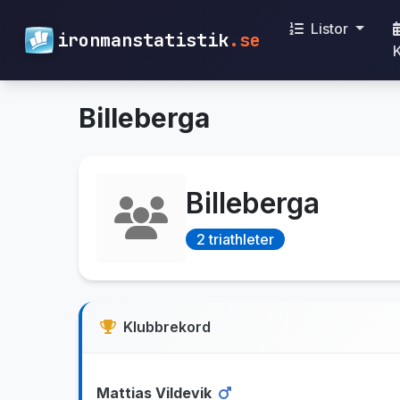
Listor
ironmanstatistik
.se
Billeberga
Billeberga
2 triathleter
Klubbrekord
Mattias Vildevik