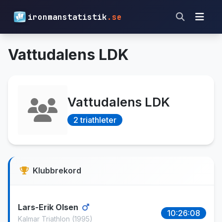
ironmanstatistik
.se
Vattudalens LDK
Vattudalens LDK
2 triathleter
Klubbrekord
Lars-Erik Olsen
10:26:08
Kalmar Triathlon
(1995)