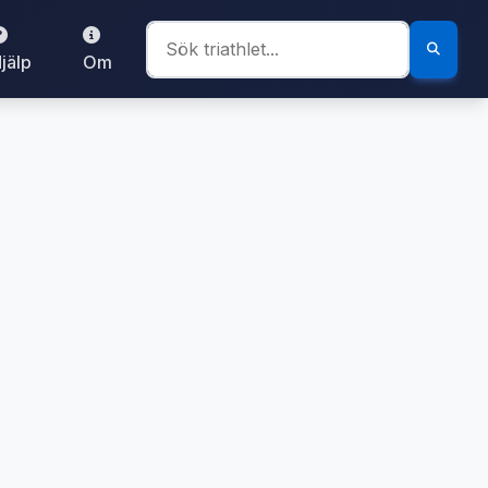
jälp
Om