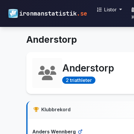
Listor
ironmanstatistik
.se
Anderstorp
Anderstorp
2 triathleter
Klubbrekord
Anders Wennberg