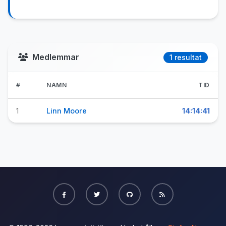
Medlemmar
1 resultat
#
NAMN
TID
1
Linn Moore
14:14:41