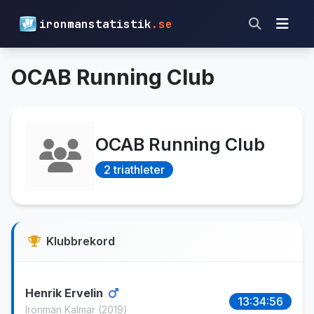
ironmanstatistik
.se
OCAB Running Club
OCAB Running Club
2 triathleter
Klubbrekord
Henrik Ervelin
13:34:56
Ironman Kalmar
(2019)