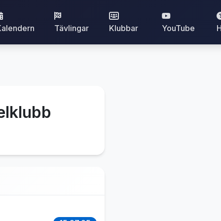
Kalendern
Tävlingar
Klubbar
YouTube
H
elklubb