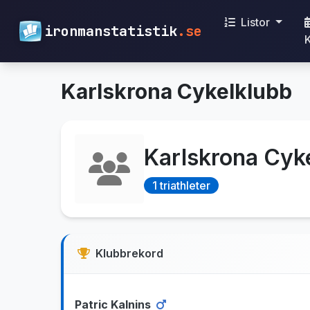
Listor
ironmanstatistik
.se
Karlskrona Cykelklubb
Karlskrona Cyk
1 triathleter
Klubbrekord
Patric Kalnins