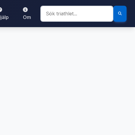
jälp
Om