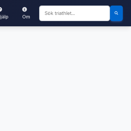
jälp
Om