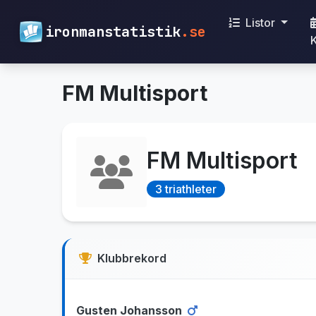
Listor
ironmanstatistik
.se
FM Multisport
FM Multisport
3 triathleter
Klubbrekord
Gusten Johansson