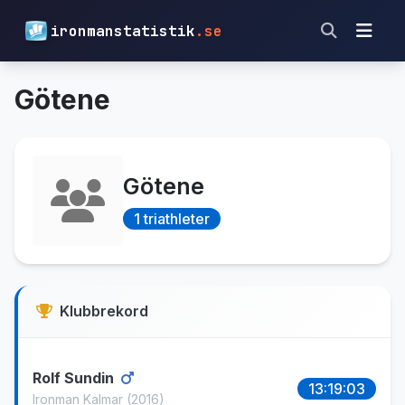
ironmanstatistik
.se
Götene
Götene
1 triathleter
Klubbrekord
Rolf Sundin
13:19:03
Ironman Kalmar
(2016)