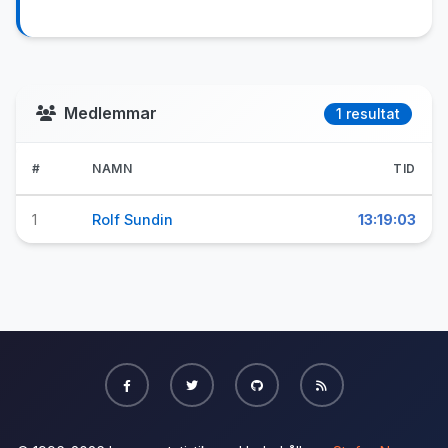
Medlemmar
1 resultat
#
NAMN
TID
1
Rolf Sundin
13:19:03