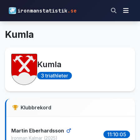
ironmanstatistik
.se
Kumla
Kumla
3 triathleter
Klubbrekord
Martin Eberhardsson
11:10:05
Ironman Kalmar
(2025)