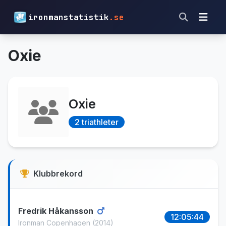
ironmanstatistik
.se
Oxie
Oxie
2 triathleter
Klubbrekord
Fredrik Håkansson
12:05:44
Ironman Copenhagen
(2014)