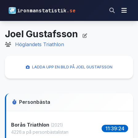
ironmanstatistik
.se
Joel Gustafsson
Höglandets Triathlon
LADDA UPP EN BILD PÅ JOEL GUSTAFSSON
Personbästa
Borås Triathlon
(2021)
11:39:24
4226:a på personbästalistan