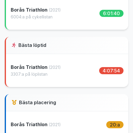
Borås Triathlon
(2021)
6:01:40
6004:a på cykellistan
Bästa löptid
Borås Triathlon
(2021)
4:07:54
3307:a på löplistan
Bästa placering
Borås Triathlon
20:a
(2021)