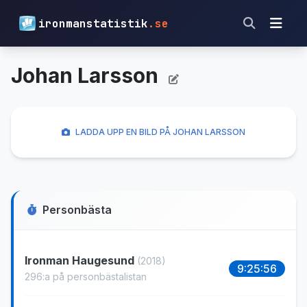
ironmanstatistik
.se
Johan Larsson
LADDA UPP EN BILD PÅ JOHAN LARSSON
Personbästa
Ironman Haugesund
(2018)
9:25:56
296:a på personbästalistan