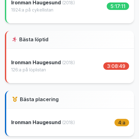
Ironman Haugesund
(2018)
5:17:11
1924:a på cykellistan
Bästa löptid
Ironman Haugesund
(2018)
3:08:49
126:a på löplistan
Bästa placering
Ironman Haugesund
4:a
(2018)