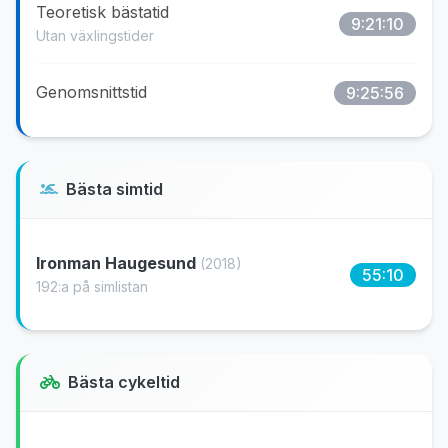
Teoretisk bästatid
9:21:10
Utan växlingstider
Genomsnittstid
9:25:56
Bästa simtid
Ironman Haugesund
(2018)
55:10
192:a på simlistan
Bästa cykeltid