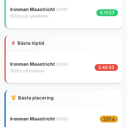
Ironman Maastricht
(2016)
5:11:57
1522:a på cykellistan
Bästa löptid
Ironman Maastricht
(2016)
3:49:55
1828:a på löplistan
Bästa placering
Ironman Maastricht
231:a
(2016)