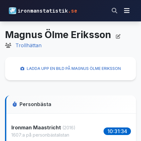
ironmanstatistik
.se
Magnus Ölme Eriksson
Trollhättan
LADDA UPP EN BILD PÅ MAGNUS ÖLME ERIKSSON
Personbästa
Ironman Maastricht
(2016)
10:31:34
1607:a på personbästalistan