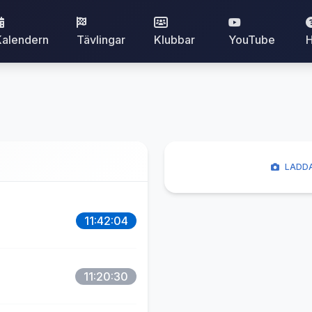
Kalendern
Tävlingar
Klubbar
YouTube
H
LADDA
11:42:04
11:20:30