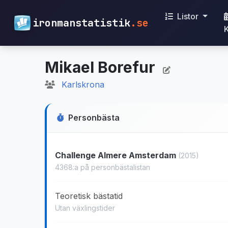
Listor
ironmanstatistik
.se
Mikael Borefur
Karlskrona
Personbästa
Challenge Almere Amsterdam
(2015)
4368:a på personbästalistan
Teoretisk bästatid
Utan växlingstider