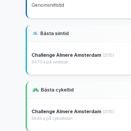
Genomsnittstid
Bästa simtid
Challenge Almere Amsterdam
(2015)
6470:a på simlistan
Bästa cykeltid
Challenge Almere Amsterdam
(2015)
5649:a på cykellistan