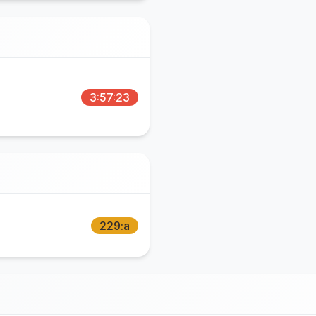
3:57:23
229:a