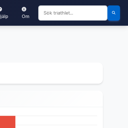
jälp
Om