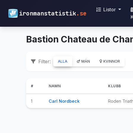
Listor
ironmanstatistik
.se
Bastion Chateau de Chan
Filter:
ALLA
MÄN
KVINNOR
#
NAMN
KLUBB
1
Carl Nordbeck
Roden Triath