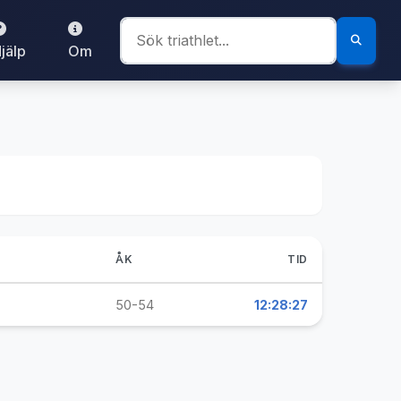
jälp
Om
ÅK
TID
50-54
12:28:27