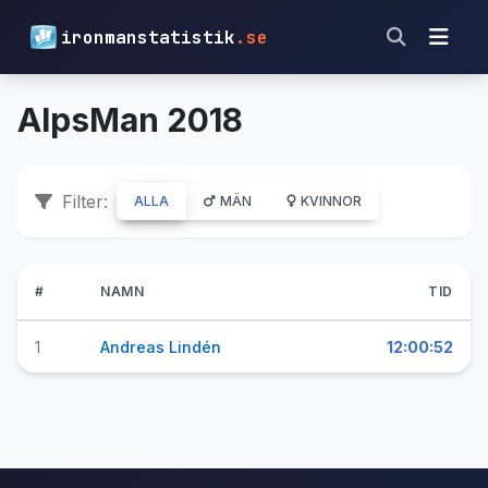
ironmanstatistik
.se
AlpsMan 2018
Filter:
ALLA
MÄN
KVINNOR
#
NAMN
TID
1
Andreas Lindén
12:00:52