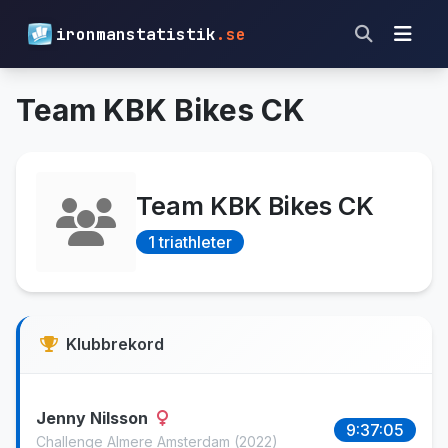
ironmanstatistik
.se
Team KBK Bikes CK
Team KBK Bikes CK
1 triathleter
Klubbrekord
Jenny Nilsson
9:37:05
Challenge Almere Amsterdam
(2022)