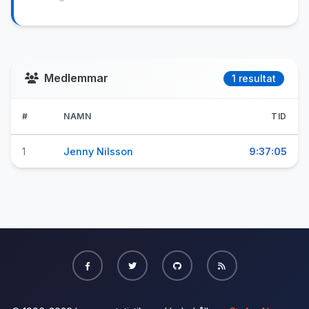
Medlemmar
1 resultat
#
NAMN
TID
1
Jenny Nilsson
9:37:05